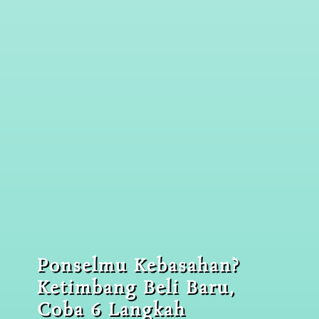
Ponselmu Kebasahan?
Ketimbang Beli Baru,
Coba 6 Langkah