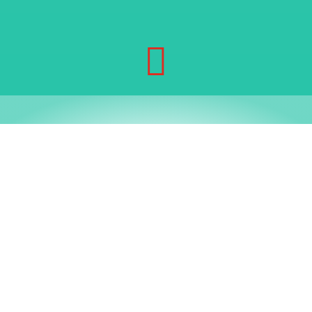

"Dan kamu harus coba deh, menggunakan
jasa logistik J&T sekarang, sebelum
menjawab iyes juga!"
H
adirnya momen Hari Belanja
Nasional (Harbelnas) di setiap
penghujung tahun-berjuluk