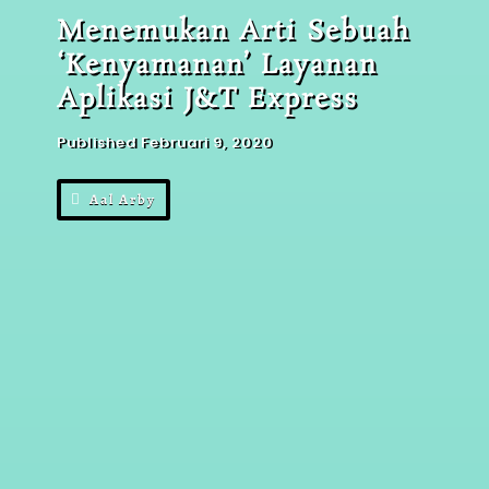
Menemukan Arti Sebuah
‘Kenyamanan’ Layanan
Aplikasi J&T Express
Published Februari 9, 2020
Aal Arby