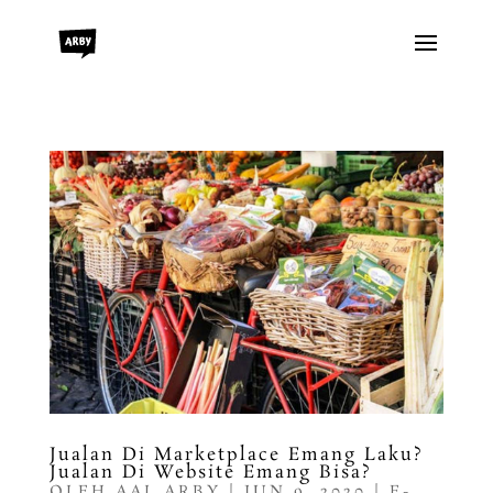
Jualan Di Marketplace Emang Laku?
Jualan Di Website Emang Bisa?
OLEH
AAL ARBY
|
JUN 9, 2020
|
E-