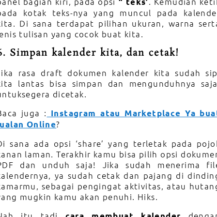
panel bagian kiri, pada opsi
. Kemudian keti
“ teks’
pada kotak teks-nya yang muncul pada kalende
kita. Di sana terdapat pilihan ukuran, warna sert
jenis tulisan yang cocok buat kita.
6.
Simpan kalender kita
, dan cetak!
Jika rasa draft dokumen kalender kita sudah sip
kita lantas bisa simpan dan mengunduhnya saja
untuksegera dicetak.
Baca juga :
Instagram atau Marketplace Ya bua
?
jualan Online
Di sana ada opsi ‘share’ yang terletak pada pojo
kanan laman. Terakhir kamu bisa pilih opsi dokume
PDF dan unduh saja! Jika sudah menerima fil
kalendernya, ya sudah cetak dan pajang di dindin
kamarmu, sebagai pengingat aktivitas, atau hutan
yang mugkin kamu akan penuhi. Hiks.
Nah itu tadi
denga
cara membuat kalender