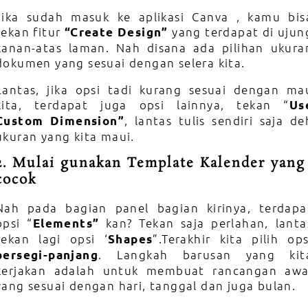
Jika sudah masuk ke aplikasi Canva , kamu bis
tekan fitur
yang terdapat di ujun
“Create Design”
kanan-atas laman. Nah disana ada pilihan ukura
dokumen yang sesuai dengan selera kita.
Lantas, jika opsi tadi kurang sesuai dengan ma
kita, terdapat juga opsi lainnya, tekan “
Us
, lantas tulis sendiri saja de
Custom Dimension”
ukuran yang kita maui.
2. Mulai gunakan Template Kalender yang
cocok
Nah pada bagian panel bagian kirinya, terdapa
opsi “
kan? Tekan saja perlahan, lanta
Elements”
tekan lagi opsi ‘
”.Terakhir kita pilih ops
Shapes
. Langkah barusan yang kit
persegi-panjang
kerjakan adalah untuk membuat rancangan awa
yang sesuai dengan hari, tanggal dan juga bulan.