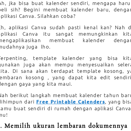
Ah, jka bisa buat kalender sendiri, mengapa haru
beli sih? Begini membuat kalender baru, denga
aplikasi Canva. Silahkan coba?
Eh, aplikasi Canva sudah pasti kenal kan? Nah d
aplikasi Canva itu sangat memungkinkan kit
mengaplikasikan membuat kalender denga
mudahnya juga lho.
Terpenting, template kalender yang bisa kit
gunakan juga akan mempu menyesuaikan seler
kita. Di sana akan terdapat template kosong, y
lembaran kosong , yang dapat kita edit sendiri
dengan gaya yang kita maui.
Nah berikut langkah membuat kalender tahun bar
dihimpun dari
, yang bis
Free Printable Calenders
kamu buat sendiri di rumah dengan aplikasi Canva
mu!
1. Memilih ukuran lembaran dokumennya