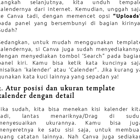
Langkah selanjutnya, kita unduh tempal
kalendernya dari internet. Kemudian, unggah saj
ke Canva tadi, dengan memencet opsi
“Uploads
pada panel yang bersembunyi di bagian kirinya
Sudah?
Sedangkan, untuk mudah menggunakan templat
kalendernya, si Canva juga sudah menyediakanny
dengan menyediakan tombol ‘Search” pada bagia
panel kiri. Kamu bisa ketik kata kuncinya saj
misalkan ‘kalender’ atau ‘Calender”. Jika kurang y
gunakan kata kuci lainnya yang sepadan ya!
3. Atur posisi dan ukuran template
kalender dengan detail
Jika sudah, kita bisa menekan kisi kalender kit
tadi, lantas menariknya/Drag di sudu
menyesuaikan ukurannya. Kamu bisa jug
menyeretnya ke satu sisi saja, untuk membua
ruang catatan lainnya. Nah Canva juga sediaka