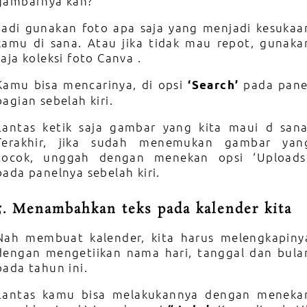
gambarnya kan?
Jadi gunakan foto apa saja yang menjadi kesukaa
kamu di sana. Atau jika tidak mau repot, gunaka
saja koleksi foto Canva .
Kamu bisa mencarinya, di opsi
pada pane
‘Search’
bagian sebelah kiri.
Lantas ketik saja gambar yang kita maui d sana
Terakhir, jika sudah menemukan gambar yan
cocok, unggah dengan menekan opsi ‘Uploads
pada panelnya sebelah kiri.
5.
Menambahkan teks pada kalender kita
Nah membuat kalender, kita harus melengkapiny
dengan mengetiikan nama hari, tanggal dan bula
pada tahun ini.
Lantas kamu bisa melakukannya dengan meneka