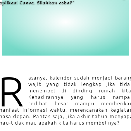
aplikasi Canva. Silahkan coba?"
R
cara membuat kalender
asanya, kalender sudah menjadi baran
wajib yang tidak lengkap jika tida
menempel di dinding rumah kita
Kehadirannya yang harus nampa
terlihat besar mampu memberika
manfaat informasi waktu, merencanakan kegiata
masa depan. Pantas saja, jika akhir tahun menyap
mau-tidak mau apakah kita harus membelinya?