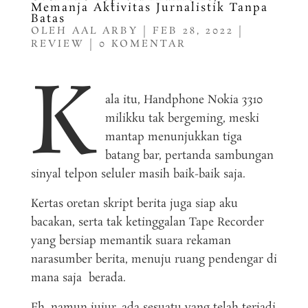
Memanja Aktivitas Jurnalistik Tanpa
Batas
OLEH
AAL ARBY
|
FEB 28, 2022
|
REVIEW
|
0 KOMENTAR
K
IndiHome
ala itu, Handphone Nokia 3310
milikku tak bergeming, meski
mantap menunjukkan tiga
batang bar, pertanda sambungan
sinyal telpon seluler masih baik-baik saja.
Kertas oretan skript berita juga siap aku
bacakan, serta tak ketinggalan Tape Recorder
yang bersiap memantik suara rekaman
narasumber berita, menuju ruang pendengar di
mana saja berada.
Eh, namun jujur, ada sesuatu yang telah terjadi