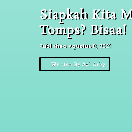
Siapkah Kita M
Tomps? Bisaa!
Published Agustus 8, 2021
Written By Aal Arby