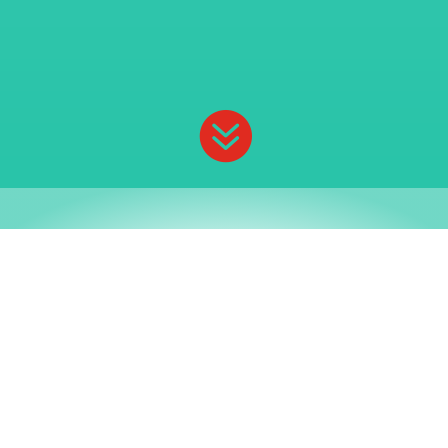

"Jadi menarik membahas Router ya?
Karena tanpa kita sadari fungsi dan jenis
Router sudah banyak hadir di sekeliling
kita."
Router yakni perangkat yang mampu
sambungkan perangkat elektronik lewat
koneksi jaringan internet. Tanpa
adanya Router, kita sebagai pengguna