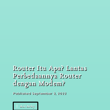
Router Itu Apa? Lantas
Perbedaannya Router
dengan Modem?
Published September 3, 2022
Aal Arby